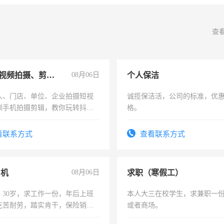
查
手机短视频拍摄、剪辑、抖音快手
08月06日
个人保洁
人、门店、单位、企业拍摄短视
诚揽保洁活，公司的标准，优
训手机拍摄剪辑，教你玩转抖音
格。
人、门店、单位、企业拍摄短视
训手机拍摄剪辑，教你玩转抖
看联系方式
查看联系方式
也可以成为拍摄达人！你也可以
摄达人！
司机
08月06日
求职（寒假工）
，30岁，求工作一份，年后上班
本人大三在校学生，求兼职一
吃苦耐劳，踏实肯干，保险销售
或者商场。