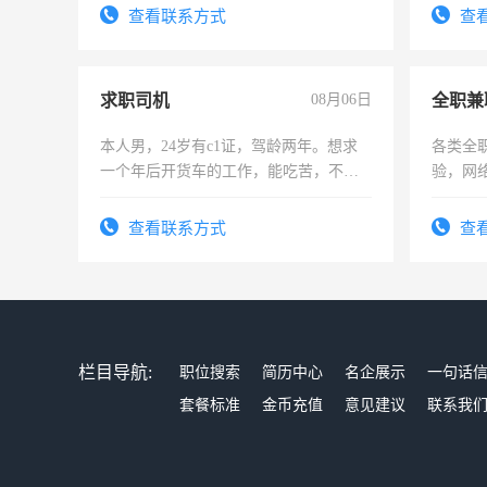
号同微信
查看联系方式
查
求职司机
08月06日
全职兼
本人男，24岁有c1证，驾龄两年。想求
各类全
一个年后开货车的工作，能吃苦，不怕
验，网
加班。
队长，
有高低
查看联系方式
查
栏目导航:
职位搜索
简历中心
名企展示
一句话
套餐标准
金币充值
意见建议
联系我