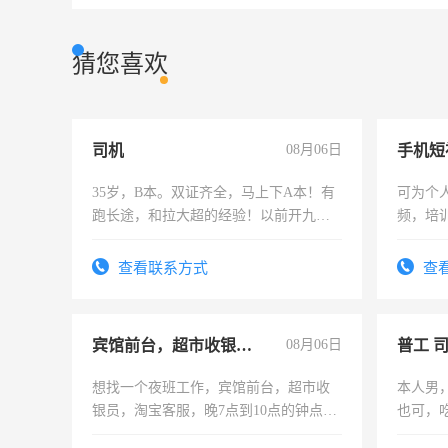
猜您喜欢
司机
08月06日
35岁，B本。双证齐全，马上下A本！有
可为个
跑长途，和拉大超的经验！以前开九米
频，培
六，渣土车
可为个
频，培
查看联系方式
查
音！你
成为拍
宾馆前台，超市收银员，淘宝客服
08月06日
普工 
想找一个夜班工作，宾馆前台，超市收
本人男
银员，淘宝客服，晚7点到10点的钟点
也可，
工，麻烦看到的老板加我微信聊，手机
勿扰