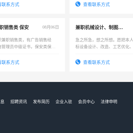
看联系方式
查看联系方式
职销售类 保安
08月06日
兼职机械设计、制图、设备改造
职兼职销售类，有广告销售经
急之所急，想之所想。愿把本
络管理员中级证书，保安类保安
标设备设计、改造、工艺优化
形象岗或幼儿园保安，维修水电
作和分解的经验与您分享。 真
压电工证和十几年工作经验
结识有识之士，共享未来。
看联系方式
查看联系方式
信息
招聘资讯
发布简历
企业入驻
会员中心
法律申明
们