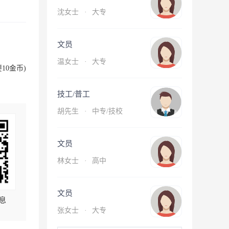
沈女士
·
大专
文员
温女士
·
大专
10金币)
技工/普工
胡先生
·
中专/技校
文员
林女士
·
高中
文员
息
张女士
·
大专